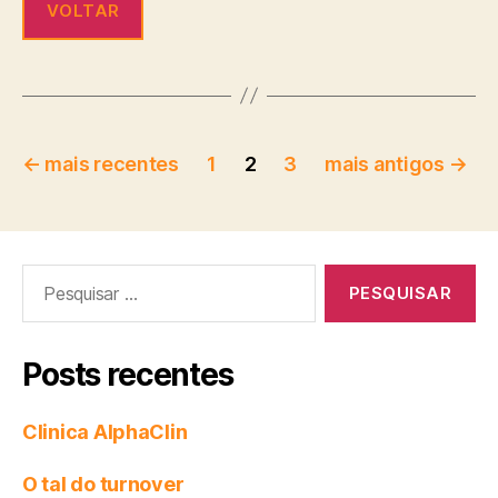
VOLTAR
←
mais recentes
1
2
3
mais antigos
→
Posts recentes
Clinica AlphaClin
O tal do turnover