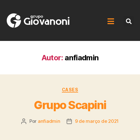
Autor:
anfiadmin
CASES
Grupo Scapini
Por
anfiadmin
9 de março de 2021