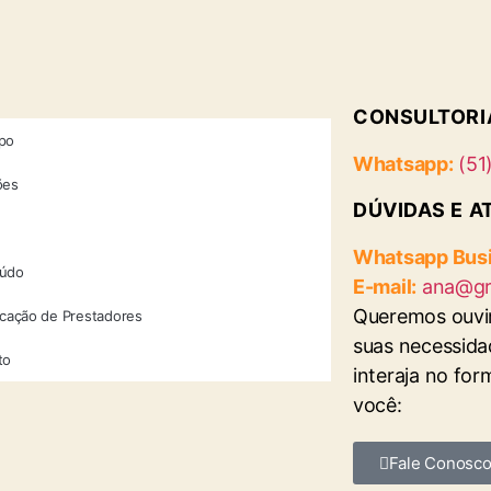
CONSULTORI
po
Whatsapp:
(51
ões
DÚVIDAS E A
Whatsapp Busi
údo
E-mail:
ana@gr
Queremos ouvi
icação de Prestadores
suas necessida
to
interaja no fo
você:
Fale Conosc