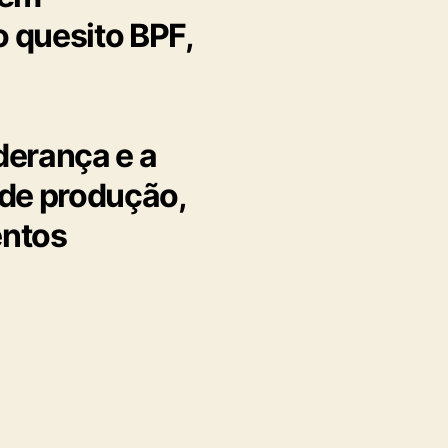
 quesito BPF,
derança e a
 de produção,
entos