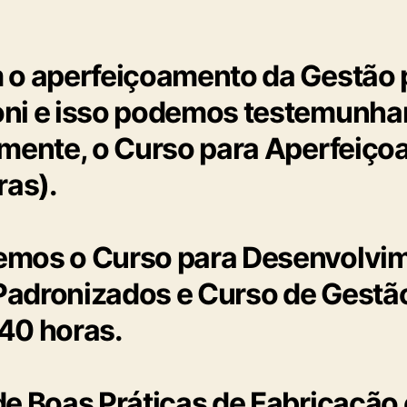
 o aperfeiçoamento da Gestão 
ni e isso podemos testemunhar
lmente, o Curso para Aperfeiç
ras).
emos o Curso para Desenvolvi
adronizados e Curso de Gestão
 40 horas.
de Boas Práticas de Fabricação