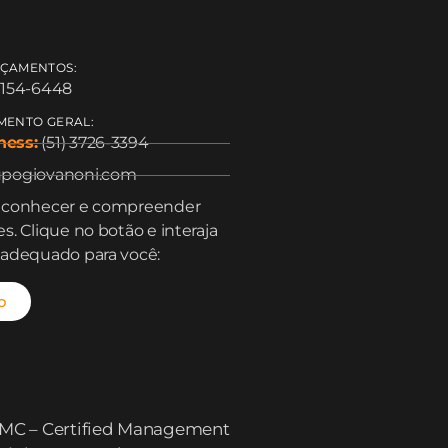
RÇAMENTOS:
9154-6448
MENTO GERAL:
ness:
(51) 3726-3394
pogiovanoni.com
, conhecer e compreender
s. Clique no botão e interaja
 adequado para você:
o
 CMC – Certified Management