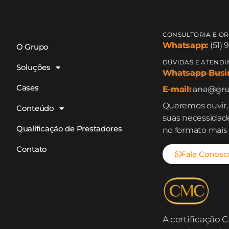
CONSULTORIA E O
Whatsapp:
(51) 
O Grupo
DÚVIDAS E ATENDI
Soluções
Whatsapp Busi
Cases
E-mail:
ana@gru
Queremos ouvir
Conteúdo
suas necessidade
Qualificação de Prestadores
no formato mais
Contato
Fale Conosc
A certificação