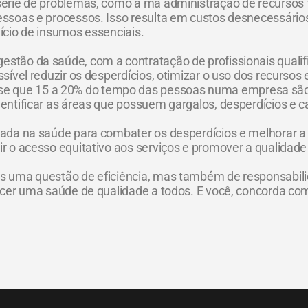
série de problemas, como a má administração de recursos fi
essoas e processos. Isso resulta em custos desnecessários,
dício de insumos essenciais.
estão da saúde, com a contratação de profissionais quali
ssível reduzir os desperdícios, otimizar o uso dos recursos
e que 15 a 20% do tempo das pessoas numa empresa são 
identificar as áreas que possuem gargalos, desperdícios e
zada na saúde para combater os desperdícios e melhorar a 
ir o acesso equitativo aos serviços e promover a qualidade
nas uma questão de eficiência, mas também de responsabil
erecer uma saúde de qualidade a todos. E você, concorda 